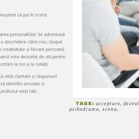
noștere să pui în scenă
area personalității. Se adresează
 o deschidere către nou. Grupul
i creativitate și fiecare persoană
ramă este deosebit de util pentru
tăm la noi și la ceilalți.
să obții claritate și răspunsuri
 să identifici emoțiile și
umătorul vieții tale.
TAGS:
acceptare, dezvol
psihodrama, scena,