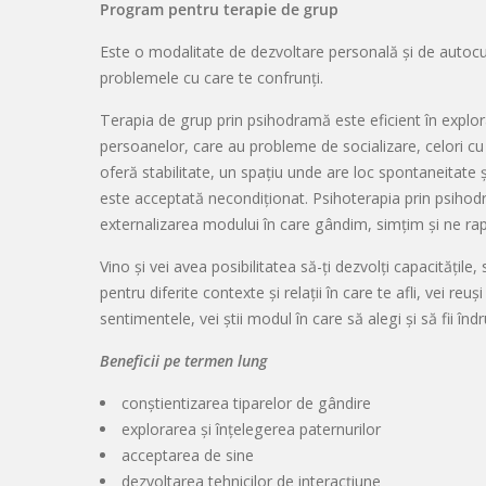
Program pentru terapie de grup
Este o modalitate de dezvoltare personală și de autocu
problemele cu care te confrunți.
Terapia de grup prin psihodramă este eficient în explor
persoanelor, care au probleme de socializare, celori cu
oferă stabilitate, un spațiu unde are loc spontaneitate ș
este acceptată necondiționat. Psihoterapia prin psihod
externalizarea modului în care gândim, simțim și ne rapor
Vino și vei avea posibilitatea să-ți dezvolți capacitățile, 
pentru diferite contexte și relații în care te afli, vei reuși
sentimentele, vei știi modul în care să alegi și să fii îndr
Beneficii pe termen lung
conștientizarea tiparelor de gândire
explorarea și înțelegerea paternurilor
acceptarea de sine
dezvoltarea tehnicilor de interacțiune