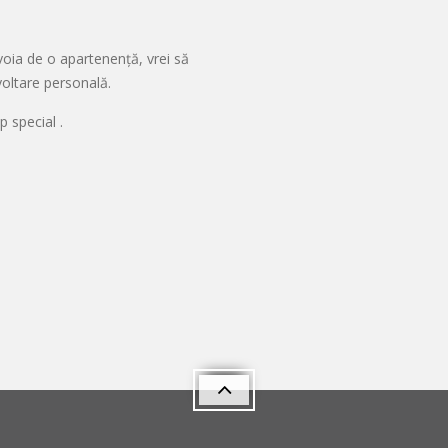
voia de o apartenență, vrei să
voltare personală.
 special .