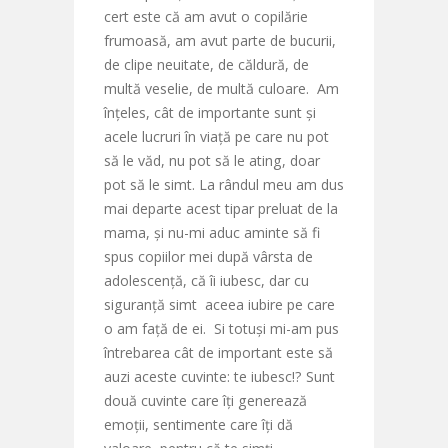
cert este că am avut o copilărie
frumoasă, am avut parte de bucurii,
de clipe neuitate, de căldură, de
multă veselie, de multă culoare. Am
înțeles, cât de importante sunt și
acele lucruri în viață pe care nu pot
să le văd, nu pot să le ating, doar
pot să le simt. La rândul meu am dus
mai departe acest tipar preluat de la
mama, și nu-mi aduc aminte să fi
spus copiilor mei după vârsta de
adolescență, că îi iubesc, dar cu
siguranță simt aceea iubire pe care
o am față de ei. Si totuși mi-am pus
întrebarea cât de important este să
auzi aceste cuvinte: te iubesc!? Sunt
două cuvinte care îți generează
emoții, sentimente care îți dă