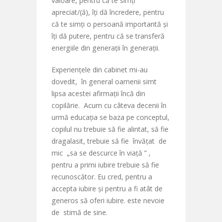
valoare, pentru că te simți
apreciat/(ă), îți dă încredere, pentru
că te simți o persoană importantă și
îți dă putere, pentru că se transferă
energiile din generații în generații.
Experiențele din cabinet mi-au
dovedit, în general oamenii simt
lipsa acestei afirmații încă din
copilărie. Acum cu câteva decenii în
urmă educația se baza pe conceptul,
copilul nu trebuie să fie alintat, să fie
dragalasit, trebuie să fie învățat de
mic „sa se descurce în viață ” ,
pentru a primi iubire trebuie să fie
recunoscător. Eu cred, pentru a
accepta iubire și pentru a fi atât de
generos să oferi iubire. este nevoie
de stimă de sine.