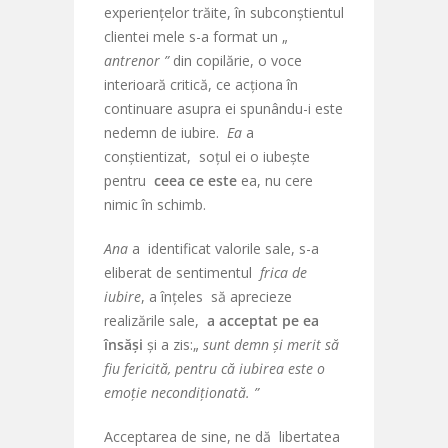
experiențelor trăite, în subconștientul
clientei mele s-a format un „
antrenor ”
din copilărie, o voce
interioară critică, ce acționa în
continuare asupra ei spunându-i este
nedemn de iubire.
Ea
a
conștientizat, soțul ei o iubește
pentru
ceea ce este
ea, nu cere
nimic în schimb.
Ana
a identificat valorile sale, s-a
eliberat de sentimentul
frica de
iubire
, a înțeles să aprecieze
realizările sale,
a
acceptat pe ea
însăși
și a zis:„
sunt demn și merit să
fiu fericită, pentru că iubirea este o
emoție necondiționată. ”
Acceptarea de sine, ne dă libertatea