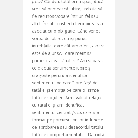
frică
? Cândva, tatăl ei i-a spus, dacă
vrea să primească iubire, trebuie să
fie recunoscătoare într-un fel sau
altul. În subconștientul ei iubirea s-a
asociat cu o obligație
.
Când venea
vorba de iubire, ea își punea
întrebările: oare cât am oferit,- oare
este de ajuns?,- oare merit să
primesc această iubire? Am separat
cele două sentimente iubire și
dragoste pentru a identifica
sentimentul pe care îl are față de
tatăl ei și emoția pe care o simte
față de soțul ei. Am evaluat relația
cu tatăl ei și am identificat
sentimentul central:
frica,
care s-a
format pe parcursul anilor în funcție
de aprobarea sau dezacordul tatălui
față de comportamentul ei. Datorită