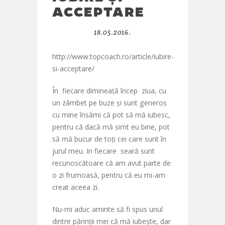
ACCEPTARE
18.05.2016.
http://www.topcoach.ro/article/iubire-
si-acceptare/
În fiecare dimineață încep ziua, cu
un zâmbet pe buze și sunt generos
cu mine însămi că pot să mă iubesc,
pentru că dacă mă simt eu bine, pot
să mă bucur de toți cei care sunt în
jurul meu. In fiecare seară sunt
recunoscătoare că am avut parte de
o zi frumoasă, pentru că eu mi-am
creat aceea zi.
Nu-mi aduc aminte să fi spus unul
dintre părinții mei că mă iubește, dar