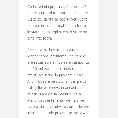
Ce-i oferi din prima clipă, copilului?-
Iubire. Cum educi copilul? –cu Iubire.
Cu ce se identifică copilul?-cu Iubire.
Iubirea necondiționată îți dă fericire
în viață, îți dă împlinire și o stare de
bine interioară.
Ana ,
a venit la mine s-o ajut in
identificarea problemei pe care o
are în casnicia ei. Ea este casatorită
de 10 ani, soțul ei o iubește, este
atent, o susține în proiectele sale.
Ana
îl iubește pe soțul ei, dar parcă
totuși lipsește ceva în aceasta
relație. La a doua întâlnire, ea a
identificat sentimentul de frică pe
care o simte când vine vorba despre
iubire. De unde provine aceasta –